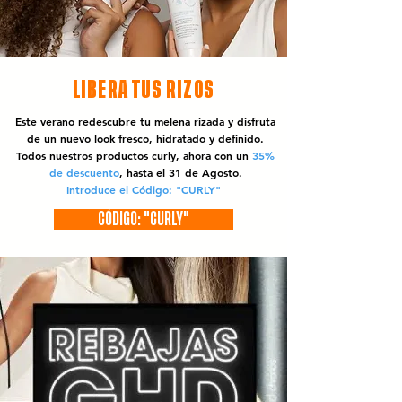
LIBERA TUS RIZOS
Este verano redescubre tu melena rizada y disfruta
de un nuevo look fresco, hidratado y definido.
Todos nuestros productos curly, ahora con un
35%
de descuento
, hasta el 31 de Agosto.
Introduce el Código: "CURLY"
CÓDIGO: "CURLY"