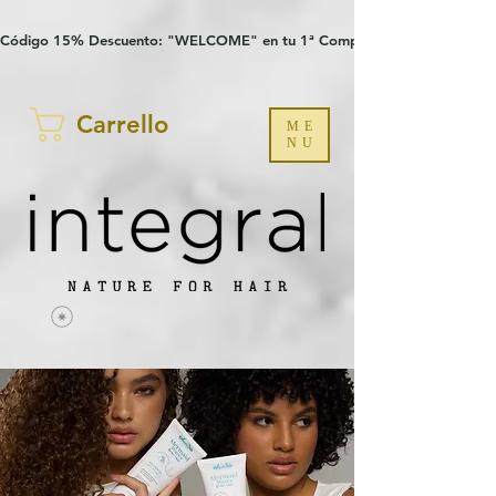
Verification: 97a30386b8a1fa77
G-YHZRM6P8WP
Código 15% Descuento: "WELCOME" en tu 1ª Compra
Carrello
ME
NU