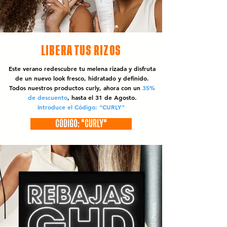
LIBERA TUS RIZOS
Este verano redescubre tu melena rizada y disfruta
de un nuevo look fresco, hidratado y definido.
Todos nuestros productos curly, ahora con un
35%
de descuento
, hasta el 31 de Agosto.
Introduce el Código: "CURLY"
CÓDIGO: "CURLY"