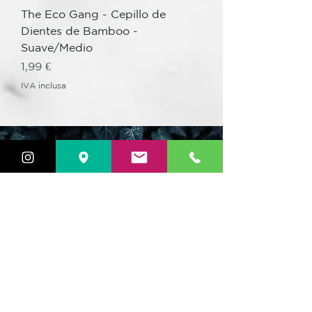
The Eco Gang - Cepillo de
Dientes de Bamboo -
Suave/Medio
Prezzo
1,99 €
IVA inclusa
Aplica el Código
WELCOME
"
"
y
obtén en tu primera compra
un
descuento del
15 %
VER PRODUCTOS
DISTRIBUIDORES OFICIALES
DE STYLERS GHD
Siempre tenemos todos los