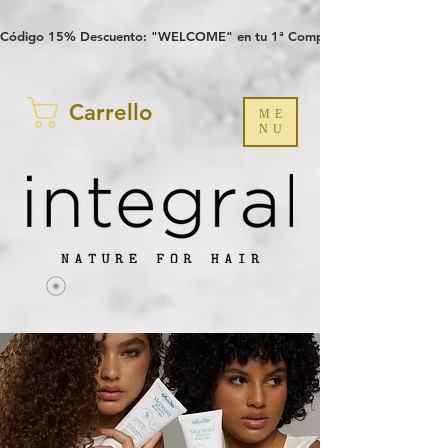
Verification: 97a30386b8a1fa77
G-YHZRM6P8WP
Código 15% Descuento: "WELCOME" en tu 1ª Compra
Carrello
ME
NU