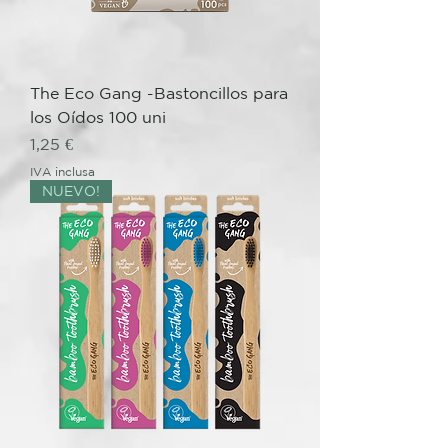
The Eco Gang -Bastoncillos para
los Oídos 100 uni
Prezzo
1,25 €
IVA inclusa
NUEVO!