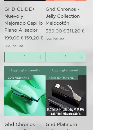
GHD GLIDE+
Ghd Chronos -
Nuevo y
Jelly Collection
Mejorado Cepillo
Melocotón
Plano Alisador
Prezzo regolare
Prezzo scontato
389,00 €
311,20 €
Prezzo regolare
Prezzo scontato
199,00 €
159,20 €
IVA inclusa
IVA inclusa
Aggiungi al carrello
Aggiungi al carrello
20% REBAJAS
-30% EXTRAGHD
Ghd Chronos
Ghd Platinum