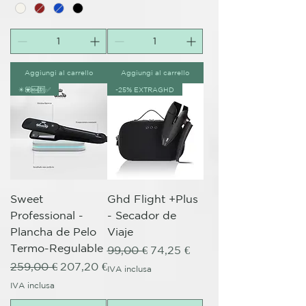
Aggiungi al carrello
Aggiungi al carrello
✴️💟🆕🈹✅
-25% EXTRAGHD
Sweet
Ghd Flight +Plus
Professional -
- Secador de
Plancha de Pelo
Viaje
Termo-Regulable
Prezzo regolare
Prezzo scontato
99,00 €
74,25 €
Prezzo regolare
Prezzo scontato
259,00 €
207,20 €
IVA inclusa
IVA inclusa