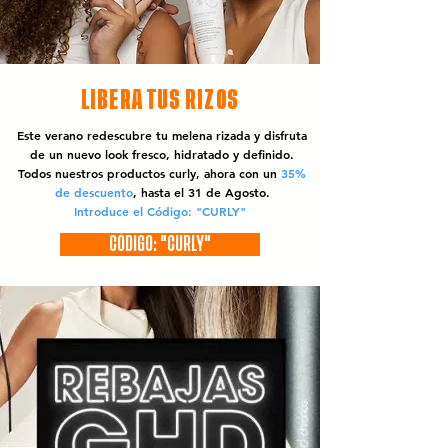
LIBERA TUS RIZOS
Este verano redescubre tu melena rizada y disfruta
de un nuevo look fresco, hidratado y definido.
Todos nuestros productos curly, ahora con un
35%
de descuento
, hasta el 31 de Agosto.
Introduce el Código: "CURLY"
CÓDIGO: "CURLY"