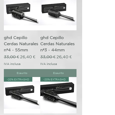
ghd Cepillo
ghd Cepillo
Cerdas Naturales
Cerdas Naturales
nº4 - 55mm
nº3 - 44mm
Prezzo regolare
Prezzo scontato
Prezzo regolare
Prezzo scontato
33,00 €
26,40 €
33,00 €
26,40 €
IVA inclusa
IVA inclusa
Esaurito
Esaurito
-20% EXTRAGHD
-20% EXTRAGHD