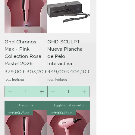
Ghd Chronos
GHD SCULPT -
Max - Pink
Nueva Plancha
Collection Rosa
de Pelo
Pastel 2026
Interactiva
Prezzo regolare
Prezzo scontato
Prezzo regolare
Prezzo scontato
379,00 €
303,20 €
449,00 €
404,10 €
IVA inclusa
IVA inclusa
Preordina
Aggiungi al carrello
🩷💗💓💞💕💘🩷
🩷💗💓💞💕💘🩷