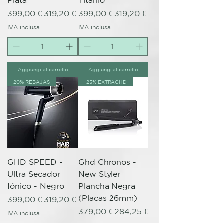
Plata
Titanio
Prezzo regolare
Prezzo scontato
Prezzo regolare
Prezzo scontato
399,00 €
319,20 €
399,00 €
319,20 €
IVA inclusa
IVA inclusa
Aggiungi al carrello
Aggiungi al carrello
20% REBAJAS
-25% EXTRAGHD
GHD SPEED -
Ghd Chronos -
Ultra Secador
New Styler
Iónico - Negro
Plancha Negra
(Placas 26mm)
Prezzo regolare
Prezzo scontato
399,00 €
319,20 €
Prezzo regolare
Prezzo scontato
379,00 €
284,25 €
IVA inclusa