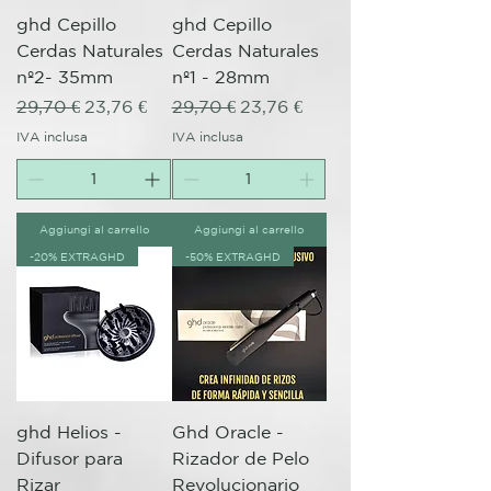
ghd Cepillo
ghd Cepillo
Cerdas Naturales
Cerdas Naturales
nº2- 35mm
nº1 - 28mm
Prezzo regolare
Prezzo scontato
Prezzo regolare
Prezzo scontato
29,70 €
23,76 €
29,70 €
23,76 €
IVA inclusa
IVA inclusa
Aggiungi al carrello
Aggiungi al carrello
-20% EXTRAGHD
-50% EXTRAGHD
ghd Helios -
Ghd Oracle -
Difusor para
Rizador de Pelo
Rizar
Revolucionario