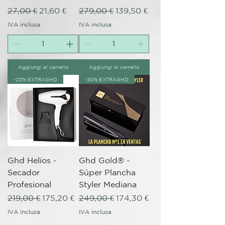
Prezzo regolare
Prezzo scontato
Prezzo regolare
Prezzo scontato
27,00 €
21,60 €
279,00 €
139,50 €
IVA inclusa
IVA inclusa
Aggiungi al carrello
Aggiungi al carrello
-20% EXTRAGHD
-30% EXTRAGHD
Ghd Helios -
Ghd Gold® -
Secador
Súper Plancha
Profesional
Styler Mediana
Prezzo regolare
Prezzo scontato
Prezzo regolare
Prezzo scontato
219,00 €
175,20 €
249,00 €
174,30 €
IVA inclusa
IVA inclusa