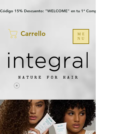
Verification: 97a30386b8a1fa77
G-YHZRM6P8WP
Código 15% Descuento: "WELCOME" en tu 1ª Compra
Carrello
ME
NU