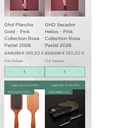
Ghd Plancha
GHD Secador
Gold - Pink
Helios - Pink
Collection Rosa
Collection Rosa
Pastel 2026
Pastel 2026
Prezzo regolare
Prezzo scontato
Prezzo regolare
Prezzo scontato
249,00 €
199,20 €
229,00 €
183,20 €
IVA inclusa
IVA inclusa
Aggiungi al carrello
Aggiungi al carrello
NOS ENCANTA!
20% REBAJAS