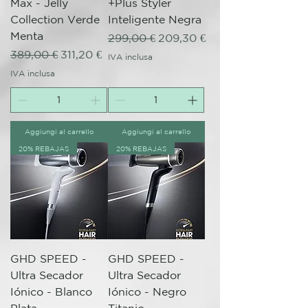
Max - Jelly
+Plus Styler
Collection Verde
Inteligente Negra
Menta
Prezzo regolare
Prezzo scontato
299,00 €
209,30 €
Prezzo regolare
Prezzo scontato
389,00 €
311,20 €
IVA inclusa
IVA inclusa
Aggiungi al carrello
Aggiungi al carrello
20% REBAJAS
20% REBAJAS
GHD SPEED -
GHD SPEED -
Ultra Secador
Ultra Secador
Iónico - Blanco
Iónico - Negro