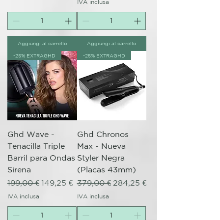
IVA inclusa
Aggiungi al carrello
Aggiungi al carrello
-25% EXTRAGHD
-25% EXTRAGHD
Ghd Wave -
Ghd Chronos
Tenacilla Triple
Max - Nueva
Barril para Ondas
Styler Negra
Sirena
(Placas 43mm)
Prezzo regolare
Prezzo scontato
Prezzo regolare
Prezzo scontato
199,00 €
149,25 €
379,00 €
284,25 €
IVA inclusa
IVA inclusa