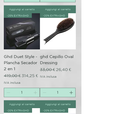
Aggiungi al carrello
Aggiungi al carrello
-25% EXTRAGHD
-20% EXTRAGHD
Ghd Duet Style -
ghd Cepillo Oval
Plancha Secador
Dressing
2 en 1
Prezzo regolare
Prezzo scontato
33,00 €
26,40 €
Prezzo regolare
Prezzo scontato
419,00 €
314,25 €
IVA inclusa
IVA inclusa
Aggiungi al carrello
Aggiungi al carrello
-20% EXTRAGHD
-20% EXTRAGHD