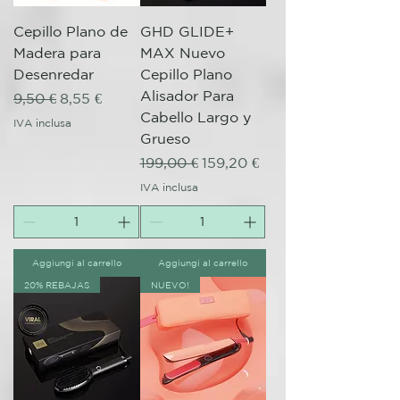
Cepillo Plano de
GHD GLIDE+
Madera para
MAX Nuevo
Desenredar
Cepillo Plano
Alisador Para
Prezzo regolare
Prezzo scontato
9,50 €
8,55 €
Cabello Largo y
IVA inclusa
Grueso
Prezzo regolare
Prezzo scontato
199,00 €
159,20 €
IVA inclusa
Aggiungi al carrello
Aggiungi al carrello
20% REBAJAS
NUEVO!