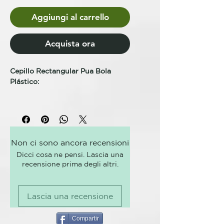
Aggiungi al carrello
Acquista ora
Cepillo Rectangular Pua Bola
Plástico:
Cepillo plano pua redonda. No
pega tirones y facilita el
desenredado gracias al sistema de
fuelle que lleva. Ideal para
Non ci sono ancora recensioni
desenredar melenas largas y
Dicci cosa ne pensi. Lascia una
difíciles de desenredar. Gracias a
recensione prima degli altri.
su fuelle minimiza el impacto en el
desenredo evitando los molestos
tirones. Se trata de un cepillo de
Lascia una recensione
buena calidad a un precio más
que competitivo. No obstante, su
precio no está reñido con la
Compartir