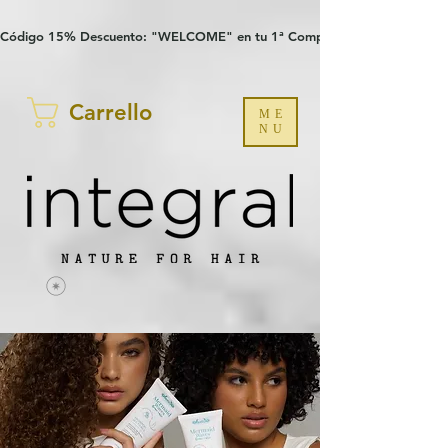
Verification: 97a30386b8a1fa77
G-YHZRM6P8WP
Código 15% Descuento: "WELCOME" en tu 1ª Compra
Carrello
ME
NU