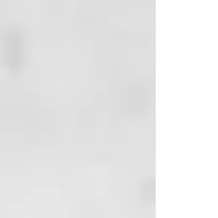
desenredar comencar por puntas,
seguir por medios y finalizar
desde raíz a puntas una vez
desenredados medios y puntas