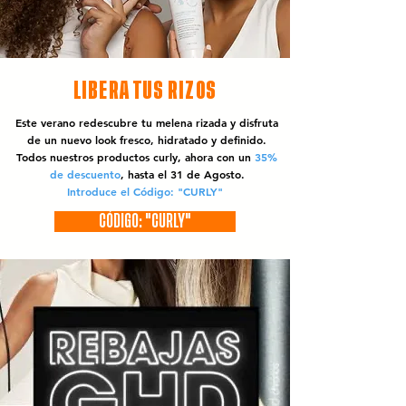
LIBERA TUS RIZOS
Este verano redescubre tu melena rizada y disfruta
de un nuevo look fresco, hidratado y definido.
Todos nuestros productos curly, ahora con un
35%
de descuento
, hasta el 31 de Agosto.
Introduce el Código: "CURLY"
CÓDIGO: "CURLY"