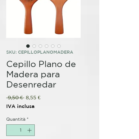
SKU: CEPILLOPLANOMADERA
Cepillo Plano de
Madera para
Desenredar
Prezzo
Prezzo
 9,50 € 
8,55 €
regolare
scontato
IVA inclusa
Quantità
*