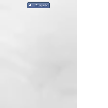
calidad, por lo que lo
Compartir
recomendamos. De hecho se trata
del cepillo más vendido en
nuestra web de la familia a la que
pertenece.
Como indicabamos es idóneo para
desenredar melenas, ya sean
medias o largas. Tras aplicar, en
lavacabezas o en ducha, la
mascarilla o acondicionador, si te
cuesta trabajo desenredarlo y
quieres evitar tirones y provocar
dañar el cabello rompiendo la
cutícula, te facilitará mucho la
tarea usar este cepillo. El cabello
quedará desenredado al instante.
También se puede usar para
desenredar en cabello seco.
Recomendación: Siempre al