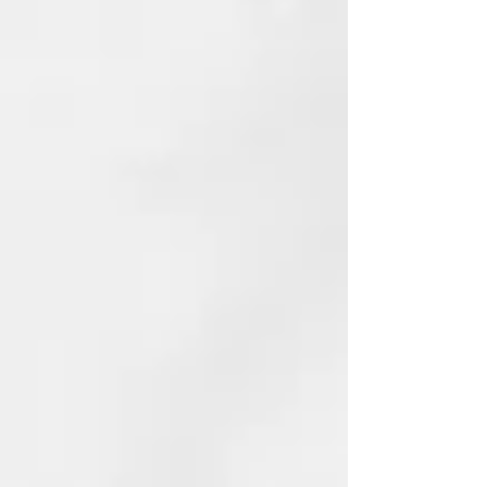
bencilo, Cinamato de bencilo,
Salicilato de bencilo, Citronelol,
Eugenol, Geraniol, Hexyl
Cinnamal, Hidroxiisohexil 3-
ciclohexeno carboxaldehído,
Butilfenil metilpropional, Linalol,
Alfa isometil ionona, Fenoxietanol,
Caprilil glicol, Clorfenesina
Fragancia (Parfum).