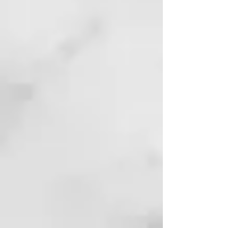
2016. Test a 110 consumidoras.
Ideal para...
Reparar el estado de
tu cabello.
Consejo de estilo...
Utiliza el sérum
reparador de puntas junto a una
plancha de pelo ghd para
conseguir los mejores resultados.
No apliques ningún
acondicionador previo al
tratamiento y seca el cabello con
el secador ghd en su nivel de
temperatura más bajo.
CARACTERÍSTICAS
Sistema de Protección Térmica
ghd
Mediante una doble acción de
polímeros protectores y agentes
acondicionadores, ayuda a