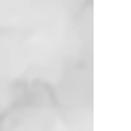
prevenir el levantamiento de las
cutículas suavizando la superficie
del cabello.
Sella las puntas abiertas y dura
hasta 10 lavados*
Suaviza y sella las puntas abiertas
para conseguir un cabello
visiblemente más sano hasta 10
lavados*.
Producto para reparar el pelo
dañado activado con calor
Este tratamiento reparador de
puntas se activa con el calor de tu
plancha de pelo o secador.
Tratamiento para un cabello
fuerte y nutrido
Consigue una sensación de
cabello más fuerte y nutrido** con