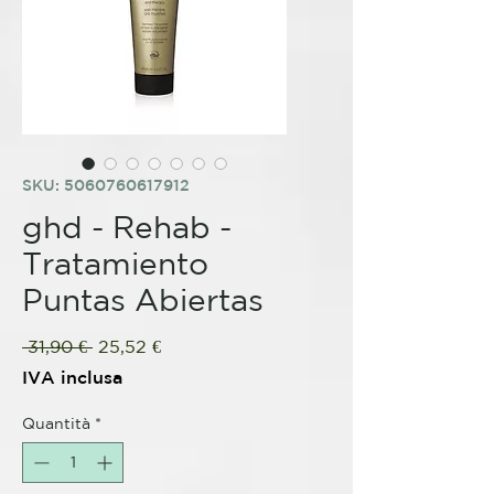
SKU: 5060760617912
ghd - Rehab -
Tratamiento
Puntas Abiertas
Prezzo
Prezzo
 31,90 € 
25,52 €
regolare
scontato
IVA inclusa
Quantità
*