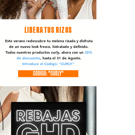
LIBERA TUS RIZOS
Este verano redescubre tu melena rizada y disfruta
de un nuevo look fresco, hidratado y definido.
Todos nuestros productos curly, ahora con un
35%
de descuento
, hasta el 31 de Agosto.
Introduce el Código: "CURLY"
CÓDIGO: "CURLY"