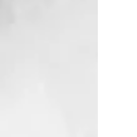
ghd rehab advanced split therapy.
GHD REHAB - TRATAMIENTO
AVANZADO DE PUNTAS
ABIERTAS
INCI:
Agua (Aqua), Alcohol
cetearílico, Metosulfato de
behentrimonio, Amodimeticona,
Euterpe Oleracea extracto de
fruta, Extracto de hipnea
musciforme, Extracto de Gellidiela
Acerosa, Extracto de Sargazo
Filipendula, Butilenglicol, Laureth-
9, Trideceth-12, DimethylUrea,
Glicerina, Extracto de semilla de
Bixa Orellana, Isoparafina C13-C14,
Extracto de fruta de Myrciaria
Dubia, C11-15 Pareth-7, Triglicérido
caprílico / cáprico, PEG-75
Lanolina, Sorbitol,
Hidroxietilcelulosa, Ácido cítrico,
Amyl Cinnamal, Benzoato de