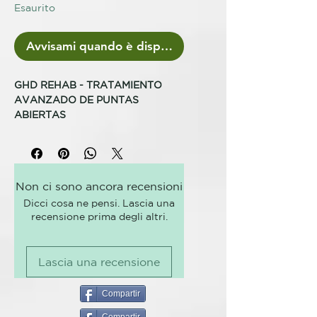
Esaurito
Avvisami quando è disponibile
GHD REHAB - TRATAMIENTO
AVANZADO DE PUNTAS
ABIERTAS
ghd rehab es un tratamiento
reparador de puntas abiertas que
ayuda a fortalecer, restaurar y
Non ci sono ancora recensioni
mejorar el aspecto de las puntas
Dicci cosa ne pensi. Lascia una
del cabello.
recensione prima degli altri.
El sérum ghd rehab advanced split
therapy de 100ml tiene un efecto
Lascia una recensione
que dura hasta 10 lavados* y es el
tratamiento ideal para sellar las
puntas abiertas.
Compartir