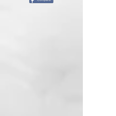
Compartir
Este tratamiento reparador del
cabello se activa con el calor de la
herramienta de peinado y protege
el interior del pelo, sellando las
cutículas para obtener resultados
más lisos, suaves y brillantes,
10/10 consumidoras lo confirman
**.
Utiliza el sérum de puntas
abiertas con tu plancha de pelo o
secador ghd para lograr un
resultado profesional y una
melena visiblemente más
saludable. Las propiedades de ghd
rehab duran hasta 10 lavados,
durante este tiempo seguirá
protegiendo y fortaleciendo el
cabello dañado.
ghd rehab cuenta con el Sistema