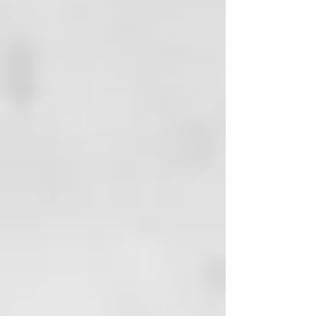
de Protección Térmica ghd, que
mediante una doble acción de
polímeros protectores y agentes
acondicionadores previene el
daño de las cutículas y mejora la
superficie del cabello. Repara y
fortalece tu cabello con el sérum
ghd rehab para que puedas seguir
usando tus herramientas de calor
sin poner en peligro su brillo
natural.
Para obtener los mejores
resultados, usa el tratamiento
avanzado de puntas abiertas ghd
rehab con el secador ghd helios y
la styler ghd platinum+. Descubre
el producto ideal para reparar las
puntas abiertas y mejorar el
estado de tu cabello.
* vs. cabello sin tratar.** Agosto