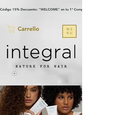
Verification: 97a30386b8a1fa77
G-YHZRM6P8WP
Código 15% Descuento: "WELCOME" en tu 1ª Compra
Carrello
ME
NU