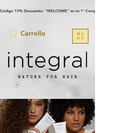
Verification: 97a30386b8a1fa77
G-YHZRM6P8WP
Código 15% Descuento: "WELCOME" en tu 1ª Compra
Carrello
ME
NU