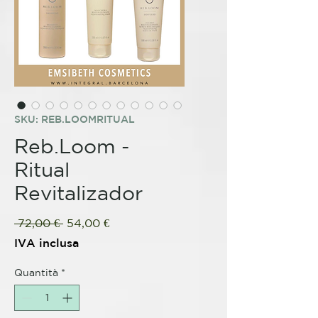
SKU: REB.LOOMRITUAL
Reb.Loom -
Ritual
Revitalizador
Prezzo
Prezzo
 72,00 € 
54,00 €
regolare
scontato
IVA inclusa
Quantità
*