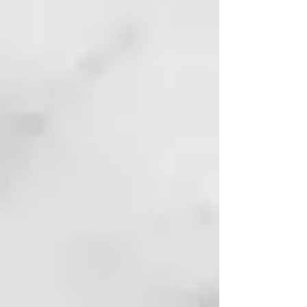
propiedades hidratantes,
contribuye a devolverle cuerpo y
volumen al pelo, mejorando su
aspecto, brillo y peinabilidad.
Pantenol:
Precursor de la vitamina
B5, además de acondicionar y dar
cuerpo, mejora la flexibilidad y la
elasticidad del pelo. Mantiene la
correcta hidratación dentro del
cabello.
Proteínas del arroz y del trigo
hidrolizadas:
Gracias a su
composición a base de
aminoácidos poseen una alta
afinidad con las queratinas de los
cabellos. Desempeñan una acción
hidratante, reestructurante y
alisadora.
CHAMPÚ REVITALIZADOR
Limpia delicadamente