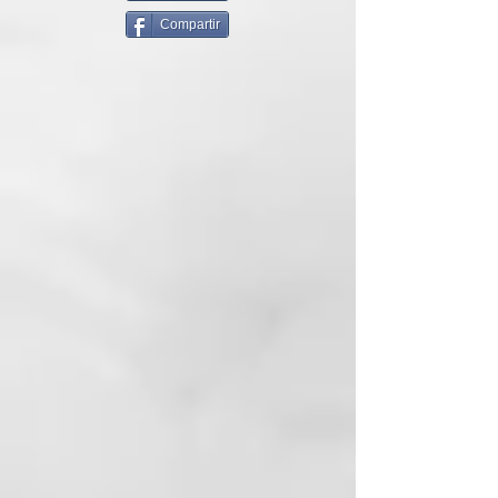
PERO A PARTIR DE AHORA
Compartir
TIENES UN NUEVO CÓMPLICE EN
LA PELUQUERÍA: REB.LOOM
Se trata de un tratamiento vegano
específico para rejuvenecer,
revitalizar y ver reflorecer el pelo.
Le da luminosidad y suavidad a la
melena brindándole un envidiable
aspecto radiante.
¿El sueño? Tener unos cabellos
hermosos, luminosos y sin
rivales.
REB.LOOM
en muy pocos pasos
hará que reflorezcan tus cabellos,
devolviéndoles brillo y vitalidad.
Le da volumen y consistencia a la
fibra, que recobra suavidad,
elasticidad y peinabilidad al
instante. Nutre, refuerza y