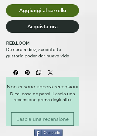
Aggiungi al carrello
Acquista ora
REB.LOOM
De cero a diez, ¿cuánto te
gustaría poder dar nueva vida
instantáneamente a cabellos
apagados, débiles y tratados?
Con el paso del tiempo, no solo la
piel, sino también el pelo muestra
Non ci sono ancora recensioni
las señales de su envejecimiento:
Dicci cosa ne pensi. Lascia una
pierde luminosidad, se estropea y
recensione prima degli altri.
no aguanta el marcado. Si además,
al deterioro natural le sumamos
los continuos cambios de imagen
Lascia una recensione
y el uso exagerado de la plancha,
las consecuencias están a la vista.
Compartir