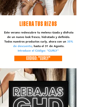
LIBERA TUS RIZOS
Este verano redescubre tu melena rizada y disfruta
de un nuevo look fresco, hidratado y definido.
Todos nuestros productos curly, ahora con un
35%
de descuento
, hasta el 31 de Agosto.
Introduce el Código: "CURLY"
CÓDIGO: "CURLY"