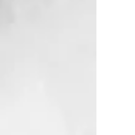
peinabilidad y vitalidad a cabellos
débiles, estropeados, quebradizos
o deteriorados sin recargarlos,
dejándolos sueltos y dóciles al
peine. Pantenol, ácido hialurónico,
vitamina E y “Vegplex” enriquecen
esta máscara de textura rica y
espesa. Después del tratamiento
revitalizador, se aplica a los
cabellos húmedos y bien
escurridos, de tres a cinco
minutos, y después se pasa al
aclarado.
Formato:150 ml
CÓMO USARLO
Después del tratamiento
revitalizador, se aplica a los
cabellos húmedos y bien
escurridos, de tres a cinco
minutos, y después se pasa al
aclarado.