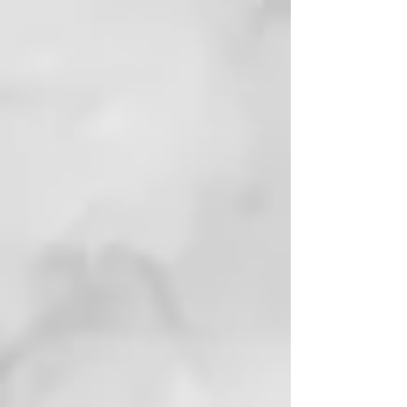
devolviéndoles brillo, cuerpo y
vitalidad a los cabellos débiles,
estropeados, quebradizos o
deteriorados. Fórmula enriquecida
con pantenol, ácido hialurónico y
“Vegplex”.
CONSEJO:
recordamos que hay
que dejar que el segundo champú
actúe un par de minutos antes de
aclarar.
Formato: 200 ml
CÓMO USARLO
Aconsejado 2 champús que hay
que dejar que el segundo champú
actúe un par de minutos antes de
aclarar.
MÁSCARA REVITALIZADORA
RECONSTRUCCIÓN
REVITALIZANTE
Nutre y devuelve brillo, cuerpo,