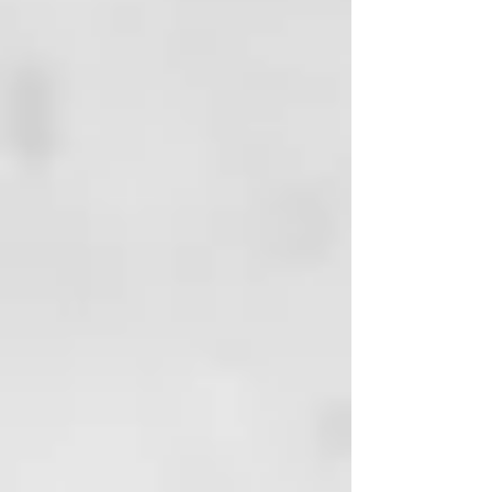
mantiene el grado de hidratación
adecuado, atenuando los signos
causados por el paso del tiempo.
Es un sistema completo de
tratamiento en la peluquería y de
mantenimiento en casa
constituido por cinco referencias,
que utilizar en cuatro sencillos
pasos.
Principios activos:
Vegplex:
Un complejo cien por
cien vegano y de origen natural,
fruto de una moderna tecnología
en la que un derivado catiónico de
la remolacha azucarera y de la
manzana actúa en sinergia con un
derivado de los ácidos grasos
vegetales, creando una película
protectora que mejora y da
cuerpo a la fibra capilar.
Ácido Hialurónico:
Gracias a sus