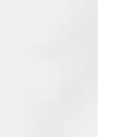
REB.LOOM DD FLUID
FLUIDO REVITALIZADOR SIN
ACLARADO
RECONSTRUCCIÓN
REVITALIZANTE
DD FLUID - Fluido Revitalizador
Sin Aclarado Ayuda a combatir las
señales del envejecimiento del
cabello manteniendo su brillo y
vitalidad, gracias al ácido
hialurónico hidrolizado que
contiene su formulación. Previene
las puntas abiertas y le confiere
docilidad y brillo. Se puede aplicar
tanto a cabellos húmedos como
secos, para después aplicar el
peinado deseado.
Formato: 100 ml
CÓMO USARLO
Se puede aplicar tanto a cabellos