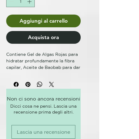
Aggiungi al carrello
Acquista ora
Contiene Gel de Algas Rojas para
hidratar profundamente la fibra
capilar, Aceite de Baobab para dar
brillo a los cabellos y Colorantes
directos puros para brindar
resultados cromáticos intensos.
Non ci sono ancora recensioni
Spicy Color es un tinte cosmético
Dicci cosa ne pensi. Lascia una
semipermanente de pH ácido para
recensione prima degli altri.
el cabello teñido, decolorado o
natural. Aporta brillo al cabello y
genera colores intensos y vivos;
Lascia una recensione
resulta ideal para teñir todo el