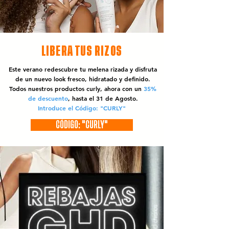
LIBERA TUS RIZOS
Este verano redescubre tu melena rizada y disfruta
de un nuevo look fresco, hidratado y definido.
Todos nuestros productos curly, ahora con un
35%
de descuento
, hasta el 31 de Agosto.
Introduce el Código: "CURLY"
CÓDIGO: "CURLY"