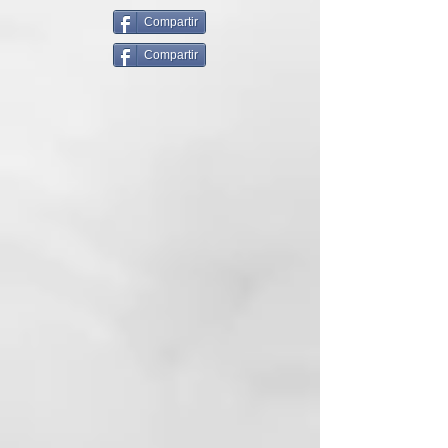
pelo o para crear toques de color
resueltos. Sin Amóniaco, ni
Compartir
Oxidantes, para un pelo más sano
Compartir
y protegido.
El sistema de fijación del color, se
basa en los principios de la física,
concretamente en el de la
atracción magnética. Las
partículas colorantes cargadas
positivamente (+) son atraídas
por el cabello (-), por lo que
consigue un teñido perfecto.
Realizar un lavado con
ColorDefend, aclarar y secar con
una toalla. Ponerse guantes.
Aplicar el producto (unos 50gr de
producto en caso de melena de
longitud media) en la parte
decolorada o en todo el pelo
utilizando un pincel o un peine de