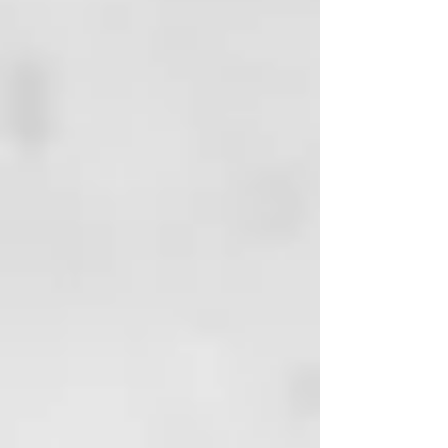
púas anchas. Se aconsejaaplicar el
producto sobre las zonas
naturales en primer lugar y
después sobre el pelo decolorado.
Aplicar el producto procurando
no manchar la piel. Dejar que el
producto Actúe unos 15 - 20
minutos, según la intensidad de
coloración que desee lograr.
Aclara abundante y
concienzudamente. Pasar al
secado y ralizar el stylind
deseado.