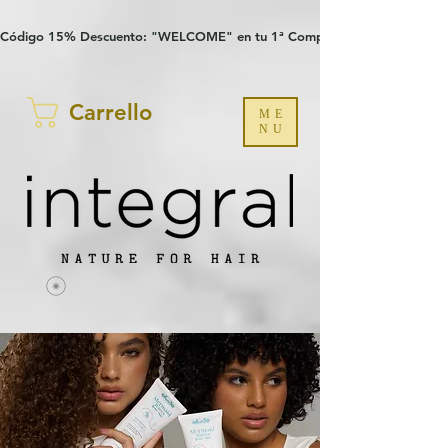
Verification: 97a30386b8a1fa77
G-YHZRM6P8WP
Código 15% Descuento: "WELCOME" en tu 1ª Compra
Carrello
ME
NU