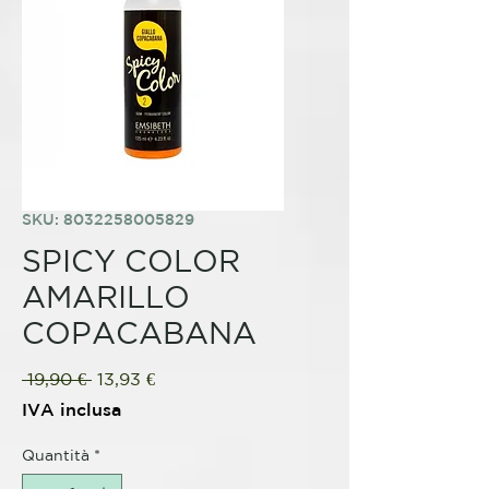
SKU: 8032258005829
SPICY COLOR
AMARILLO
COPACABANA
Prezzo
Prezzo
 19,90 € 
13,93 €
regolare
scontato
IVA inclusa
Quantità
*