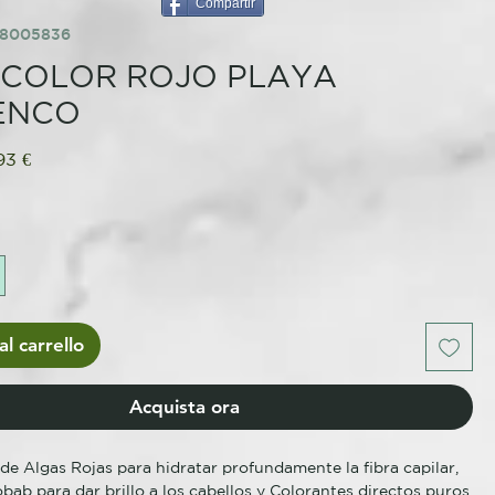
Compartir
58005836
 COLOR ROJO PLAYA
ENCO
zzo
Prezzo
93 €
olare
scontato
l carrello
Acquista ora
de Algas Rojas para hidratar profundamente la fibra capilar,
bab para dar brillo a los cabellos y Colorantes directos puros