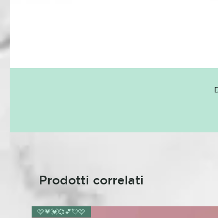
D
Prodotti correlati
🩷💗💓💞💕💘🩷