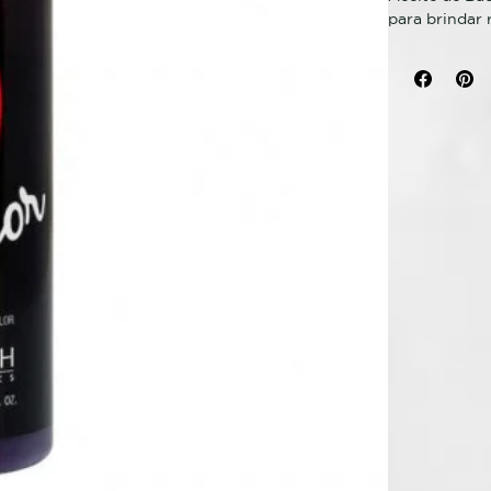
para brindar 
Spicy Color 
cabello teñid
colores intens
toques de col
sano y proteg
El sistema de 
concretamente
cargadas posi
consigue un t
Realizar un l
Ponerse guan
melena de lon
utilizando un
producto sobr
pelo decolora
que el produc
coloración q