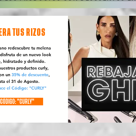
ERA TUS RIZOS
rano redescubre tu melena
 disfruta de un nuevo look
o, hidratado y definido.
uestros productos curly,
con un
35% de descuento
,
sta el 31 de Agosto.
uce el Código: "CURLY"
CÓDIGO: "CURLY"