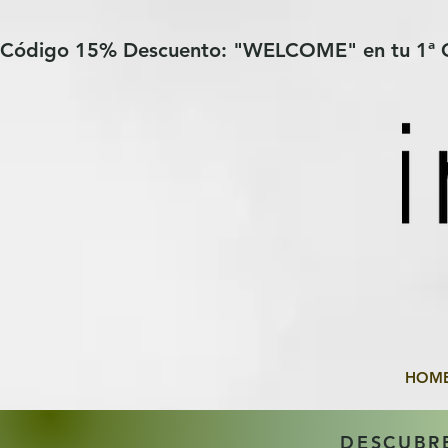
Verification: 97a30386b8a1fa77
G-YHZRM6P8WP
Código 15% Descuento: "WELCOME" en tu 1ª
HOM
DESCUBR