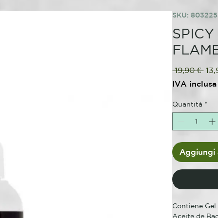
SKU: 80322
SPICY
FLAM
Pre
 19,90 € 
13,
reg
IVA inclusa
Quantità
*
Aggiungi a
Contiene Gel 
Aceite de Bao