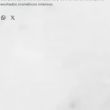
resultados cromáticos intensos.
es un tinte cosmético semipermanente de pH ácido para el
o, decolorado o natural. Aporta brillo al cabello y genera
os y vivos; resulta ideal para teñir todo el pelo o para crear
or resueltos. Sin Amóniaco, ni Oxidantes, para un pelo más
ido.
fijación del color, se basa en los principios de la física,
 en el de la atracción magnética. Las partículas colorantes
tivamente (+) son atraídas por el cabello (-), por lo que
eñido perfecto.
avado con ColorDefend, aclarar y secar con una toalla.
tes. Aplicar el producto (unos 50gr de producto en caso de
gitud media) en la parte decolorada o en todo el pelo
 pincel o un peine de púas anchas. Se aconsejaaplicar el
e las zonas naturales en primer lugar y después sobre el
do. Aplicar el producto procurando no manchar la piel. Dejar
to Actúe unos 15 - 20 minutos, según la intensidad de
ue desee lograr. Aclara abundante y concienzudamente. Pasar