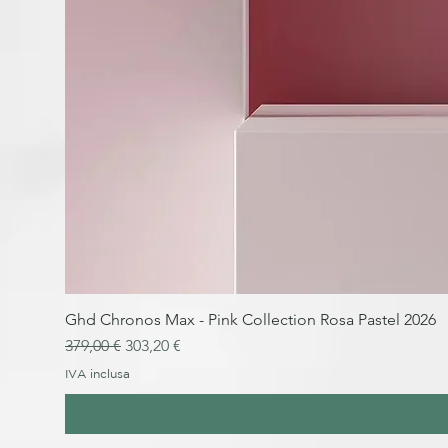
Ghd Chronos Max - Pink Collection Rosa Pastel 2026
Prezzo regolare
Prezzo scontato
379,00 €
303,20 €
IVA inclusa