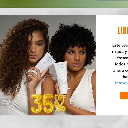
LIB
Este ve
rizada y
fresc
Todos n
ahora 
ha
Introd