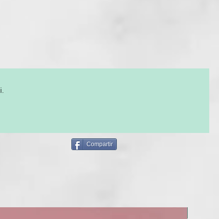
lizar el stylind deseado.
i.
Compartir
NUEVO