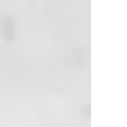
TIPOLOGÍAS DE SEBORREA:
• Cerosa o densa: cuero cabelludo
amarillento con capa cerosa, el
cabello es muy seco.
Irritaciones cutáneas y picazón. El
cuero cabelludo y el
cabelloemanan mal olor.
•
Fluido:excesivaproducciónsebáce
aconpresencia de sudoración en
el cuero cabelludo y en el tallo
(hiperhidrosis secundaria); el
cabello, con unaspecto mojado,
no mantiene el peinado, es flojo y
fino. El cuero cabelludo y el
cabello emanan mal olor.
SUSTANCIAS
FUNCIONALES:
agua termal,
caolín, carbón vegetal, agentes
siliconados, Buddleja Officinalis y
Biosaccharide Gum.