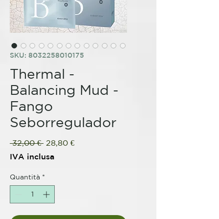
SKU: 8032258010175
Thermal -
Balancing Mud -
Fango
Seborregulador
Prezzo
Prezzo
 32,00 € 
28,80 €
regolare
scontato
IVA inclusa
Quantità
*