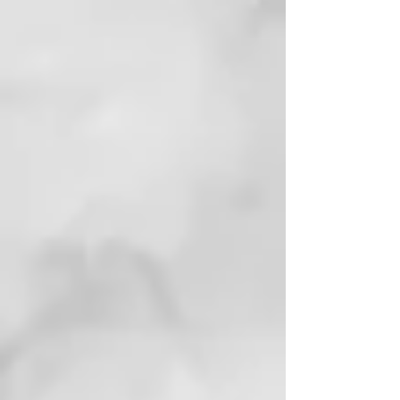
EnjuagueylaveconelchampúTherm
alespecífico. • Si es necesario, lave
nuevamente.
FRECUENCIA DE USO:
una vez
por semana durante mínimo 6
semanas, si se introduce en el
protocolo de una anomalía
específica.
BENEFICIOS:
• Para piel grasa, equilibra la
velocidad de secreción sebácea,
calma las irritaciones asociadas a
la hiperproducción de ácidos
grasos, ejerce un controlsobre la
proliferación microbiana.
• Dermatitis seborreica: actúa con
una exfoliación delicada, sin
debilitar el cuero cabelludo.
Emulsiona y elimina el exceso de