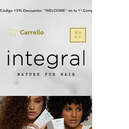
Verification: 97a30386b8a1fa77
G-YHZRM6P8WP
Código 15% Descuento: "WELCOME" en tu 1ª Compra
Carrello
ME
NU