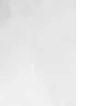
secreción de sebo e impurezas
endógenas y exógenas.
Remineraliza la piel, normaliza la
actividad de la glándula
sebácea, hidrata y refresca.
• Previene los daños derivados de
los radicales libres y de sustancias
contaminantes ambientales.
CÓMO USARLO
Calentar el sobre de fango bajo el
agua caliente corriente o verter el
contenido en el específico
“calentador de fango”. Antes del
champú, sobre el cabello seco,
aplicar el fango con un pincel sólo
sobre las raíces. Masajear y cubrir
con una cofia. Dejarlo actuar
durante 10-15 minutos. Enjuagar
cuidadosamente y lavar con el
Champú Thermal específico.