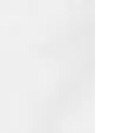
6 SOBRES DE 40ML
THERMAL, EL PIONERO DEL
CUIDADO TERMAL PARA EL
CABELLO
Thermal nace en 2003 y es la
primera lÍnea que integra la
eficacia del Agua y de la arcilla
termal al cuidado profesional del
cabello. Conjuga la sabidurÍa del
Agua de las antiguas Termas de
Juno, cuyas propiedades se
conocen desde los tiempos de los
Romanos, con la ciencia moderna
de las fórmulas sin SLES ni
parabenos. Thermal está
enriquecida aún más con dos
principios activos: el escudo
anticontaminación y el extracto
fotoprotector que protegen el