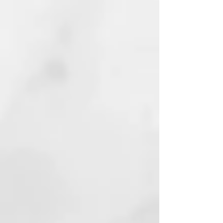
cuero cabelludo y el cabello
contra la contaminación
atmosférica y los efectos dañinos
de la luz azul.
EL AGUA TERMAL CERTIFICADA
DE THERMAL
El Agua Termal con la fórmula
Thermal está certificada por el
Ministerio de Salud. Transforma el
servicio en el salуn en una
ceremonia con la cual purificarse
de estrés, impurezas,
pensamientos negativos y
recargarse de energía vital.
NUESTRO COMPROMISO
ECOSOSTENIBLE
El material de los frascos de
Thermal es GREEN BIO-BASED
PE, un material que se fabrica con