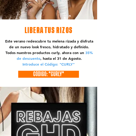
LIBERA TUS RIZOS
Este verano redescubre tu melena rizada y disfruta
de un nuevo look fresco, hidratado y definido.
Todos nuestros productos curly, ahora con un
35%
de descuento
, hasta el 31 de Agosto.
Introduce el Código: "CURLY"
CÓDIGO: "CURLY"