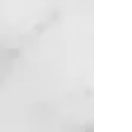
MODALIDAD DE APLICACIÓN:
• Agite el producto antes del uso
para que los principios activos
termales se emulsionen
nuevamente.
• Caliente la bolsa de fango o con
agua corriente caliente o vierta el
contenido en el «calentador
de fango» específico.
• Distribuya el fango solo en el
cuero cabelludo, con un pincel, y
masajee.
• Mantenga la temperatura
constante por medio de
vaporizadores o envuélvase la
cabeza con una toalla húmeda y
caliente o con un gorro de
ducha. • Deje actuar por al menos
10 minutos.
•