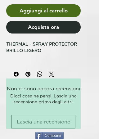
Aggiungi al carrello
Acquista ora
THERMAL - SPRAY PROTECTOR
BRILLO LIGERO
Tratamiento termal que crea un
escudo de protección sobre el
cabello frente a las
micropartículas procedentes de la
Non ci sono ancora recensioni
contaminación medioambiental.
Dicci cosa ne pensi. Lascia una
Deja el cabello brillante, ligero,
recensione prima degli altri.
protegido y limpio durante más
tiempo.
Con Aceite de Moringa.
Lascia una recensione
TRATAMIENTO TERMAL
REVITALIZANTE DEDICADO A
Compartir