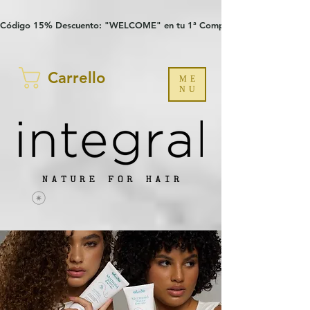
Verification: 97a30386b8a1fa77
G-YHZRM6P8WP
Código 15% Descuento: "WELCOME" en tu 1ª Compra
Carrello
ME
NU