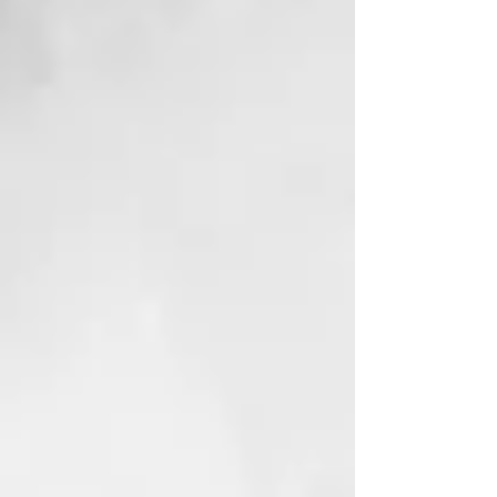
GLYCERIN,
ETHYLHEXYLGLYCERIN,
HEXYL CINNAMAL,
LINALOOL,
TRIDECETH-10,
LACTIC ACID,
ALPHA-ISOMETHYL IONONE,
BUDDLEJA OFFICINALIS
FLOWER EXTRACT, GERANIOL,
CITRONELLOL,
BIOSACCHARIDE GUM-4,
MORINGA PTERYGOSPERMA
SEED EXTRACT, ETHYLHEXYL
METHOXYCINNAMATE.