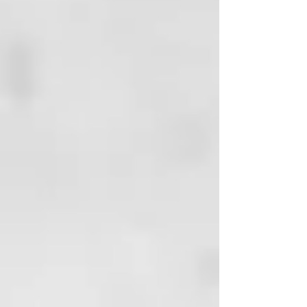
SUSTANCIAS
FUNCIONALES: agua
termal, Moringa oleifera, ácido
láctico, behentrimonium
methosulfate, Buddleja officinalis,
BiosaccharideGum.
MODALIDAD DE
APLICACIÓN: aplique sobre
cabello húmedo antes del
peinado, sin enjuagar.
FRECUENCIA DE USO: para uso
frecuente.
BENEFICIOS: especialmente
indicado para cabello fino que
tiende a quedar pesado, gracias a
la formulación sin enjuague,
permite una larga protección
contra los agentes contaminantes
atmosféricos y ambientales que