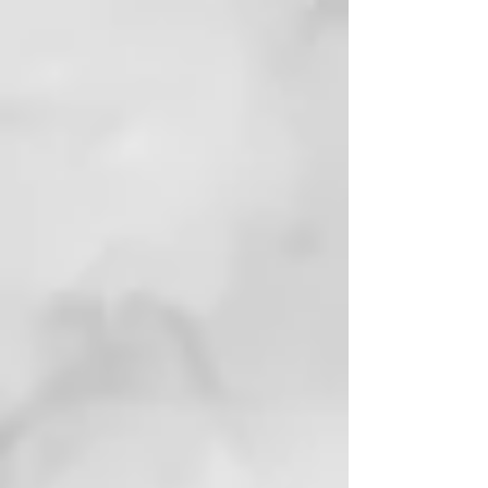
ensucia mucho el cabello por
agentes externos (polución de la
calle, vapores grasos de cocina o
polvo en general). Ideal para todo
tipo de cabellos pero sobretodo
para cabellos finos y con poco
volúmen. Hidrata, protege sin
engrasar.
INCI
:
AQUA (WATER),
CETEARYL ALCOHOL,
PEG-40 HYDROGENATED
CASTOR OIL, AMODIMETHICONE,
PHENOXYETHANOL,
CETYL ESTERS,
BEHENTRIMONIUM
METHOSULFATE,
PARFUM (FRAGRANCE),
CETRIMONIUM CHLORIDE,
PROPANEDIOL,