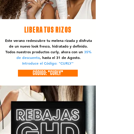
LIBERA TUS RIZOS
Este verano redescubre tu melena rizada y disfruta
de un nuevo look fresco, hidratado y definido.
Todos nuestros productos curly, ahora con un
35%
de descuento
, hasta el 31 de Agosto.
Introduce el Código: "CURLY"
CÓDIGO: "CURLY"