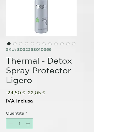
SKU: 8032258010366
Thermal - Detox
Spray Protector
Ligero
Prezzo
Prezzo
 24,50 € 
22,05 €
regolare
scontato
IVA inclusa
Quantità
*