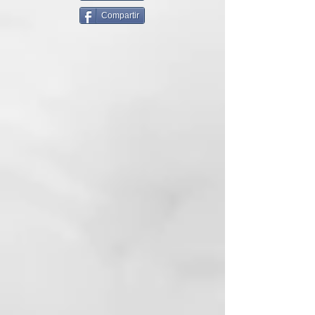
LAS CABELLERAS.
Compartir
ANOMALÍA: tallos afinados y
frágiles, con pérdida de
elasticidad y de brillo.
CAUSAS: los contaminantes
atmosféricos y ambientales, al ser
lipofílicos, penetran fácilmente en
la cutícula y destruyen los lípidos
de protección que componen la
queratina. Una vez que se
destruye esta protección
impermeabilizante (ácido 18 MEA),
el cabello está mucho
más expuesto a la fragilidad,
porque se elimina su protección y
se permite la entrada de todos los
agentes químicos y físicos
dañinos.