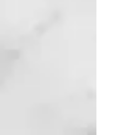
dañan el cabello y favorece los
procesos oxidativos catalizados
por los rayos UV. El ácido láctico
funciona como equilibrador del
pH ácido y ayuda la normalización
de la estructura capilar. El
extracto de semillas de Moringa
oleifera, rico de antioxidantes y
nutrientes de la fibra
capilar, desarrolla una acción
protectora contra
los tratamientos térmicos, lo que
confiere elasticidad, facilidad para
el peinado y brillo al cabello.
USO:
Rociar sobre el pelo húmedo
a 20-25 cm de distancia y pasar al
secado.
FÓRMULA PROFESIONAL.
Ideal para personas que se les