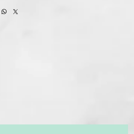
r profesional de ghd compatible con GHD HELIOS y GHD AIR.
do el difusor para crear un pelo rizado u ondulado o añade
 peinado con un extra de volumen y cuerpo gracias a este
 te ayudará a crear unas ondas y rizos perfectamente
ante el secado. Las púas rígidas del difusor de pelo te
vantar y separar el cabello para crear un volumen suave,
r un acabado sin encrespamiento en cabellos rizados o de
eltas y naturales en cabellos finos y lisos.
ra secador profesional de ghd ha sido desarrollado en
con nuestros estilistas para garantizar un acabado digno de
zos y ondas con púas rígidas contorneadas
a crear un volumen suave elevando y separando el cabello
izos y ondas.
 uniforme
una distribución homogénea del aire del secador de pelo para
 ondas perfectamente formados y sin frizz.