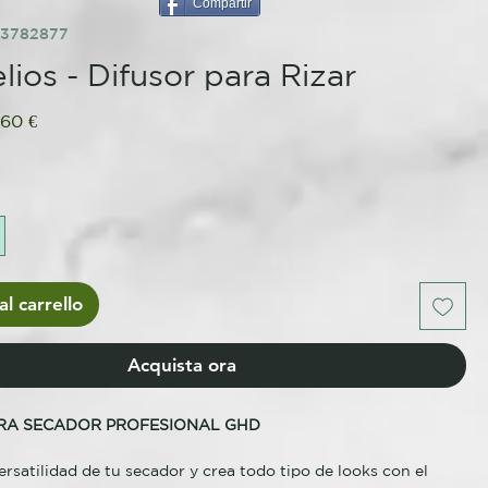
Compartir
33782877
lios - Difusor para Rizar
ezzo
Prezzo
,60 €
olare
scontato
l carrello
Acquista ora
ARA SECADOR PROFESIONAL GHD
rsatilidad de tu secador y crea todo tipo de looks con el