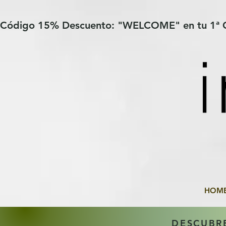
Verification: 97a30386b8a1fa77
G-YHZRM6P8WP
Código 15% Descuento: "WELCOME" en tu 1ª
HOM
DESCUBR