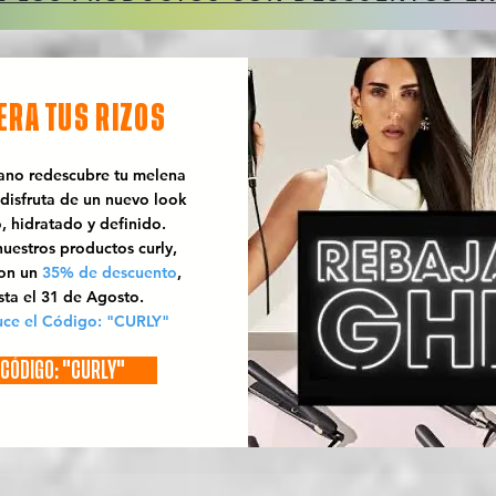
ERA TUS RIZOS
rano redescubre tu melena
 disfruta de un nuevo look
o, hidratado y definido.
uestros productos curly,
con un
35% de descuento
,
sta el 31 de Agosto.
uce el Código: "CURLY"
CÓDIGO: "CURLY"