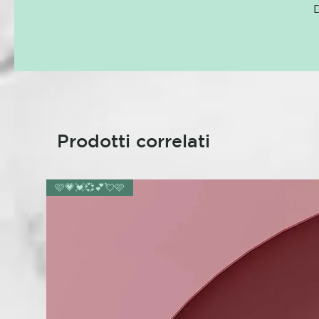
D
Prodotti correlati
🩷💗💓💞💕💘🩷