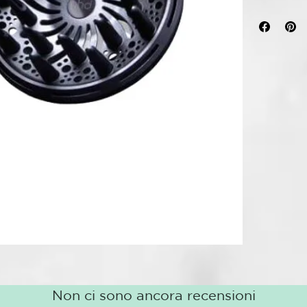
nuevo difuso
Atrévete usan
carácter a tu
accesorio que
definidos dur
ayudarán a le
además de da
crear ondas su
El difusor pa
colaboración 
peluquería.
Difusor de ri
Diseñado par
para definir r
Flujo de aire
Proporciona 
crear rizos y
Non ci sono ancora recensioni