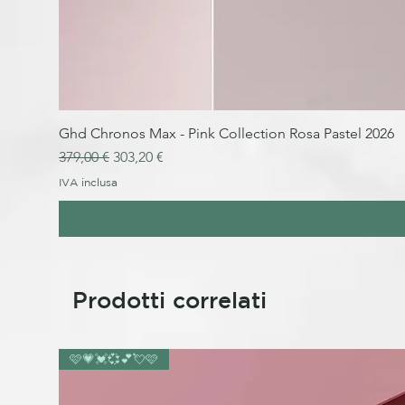
Ghd Chronos Max - Pink Collection Rosa Pastel 2026
Prezzo regolare
Prezzo scontato
379,00 €
303,20 €
IVA inclusa
Prodotti correlati
🩷💗💓💞💕💘🩷