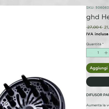
SKU: 50606
ghd He
Pr
 27,00 € 
21
reg
IVA inclusa
Quantità
*
Aggiungi a
DIFUSOR P
Aumenta la ve