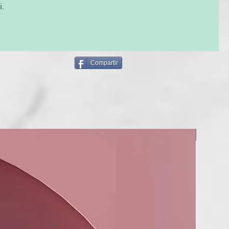
i.
ghd air® y ghd helios
 secadores de pelo profesional ghd air® o ghd helios.
Compartir
NUEVO