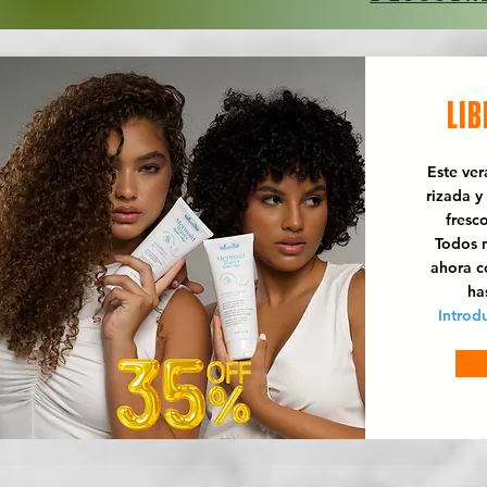
LIB
Este ve
rizada y
fresc
Todos n
ahora 
ha
Introd