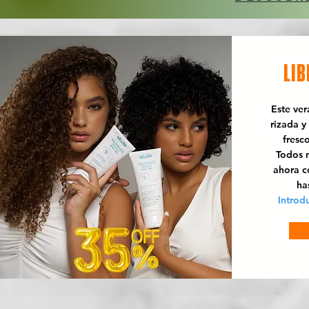
LIB
Este ve
rizada y
fresc
Todos n
ahora 
ha
Introd