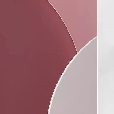
iple Barril para Ondas Sirena
vanzada ghd
nsor de temperatura para una consistencia en la temperatura
inado de 185ºC.
gonómicos rediseñados
e gran tamaño que facilitan los resultados profesionales en
ngitudes de cabello.
n marcas ni pliegues
 bordes suaves y curvados para evitar dejar marcas y obtener
ondulado y uniforme desde la raíz.
r control y comodidad durante el peinado.
eguridad incorporado
ar la triple tenacilla de forma segura durante el peinado.
ensión automático
a se apaga tras 30 minutos de inactividad.