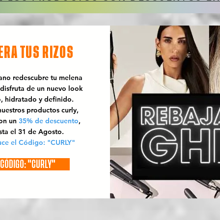
ERA TUS RIZOS
rano redescubre tu melena
 disfruta de un nuevo look
o, hidratado y definido.
uestros productos curly,
con un
35% de descuento
,
sta el 31 de Agosto.
uce el Código: "CURLY"
CÓDIGO: "CURLY"