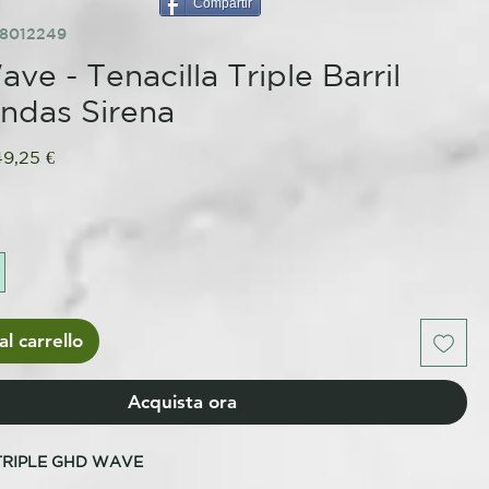
Compartir
68012249
ve - Tenacilla Triple Barril
ndas Sirena
ezzo
Prezzo
49,25 €
golare
scontato
l carrello
Acquista ora
TRIPLE GHD WAVE