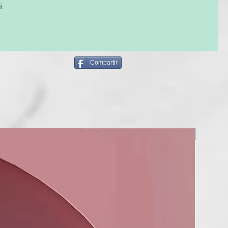
 pelo un aspecto natural sin esfuerzo. Los tres cilindros
i.
rediseñados con un revestimiento anodizado profesional,
 hasta un 30% más de brillo³ y x2 veces menos de
to¹, para conseguir unas ondas no sólo bonitas sino también
o tres segundos.
Compartir
sión
 un soporte de seguridad, su modo reposo automático, la
 60 minutos de inactividad. Su punta fría facilita su uso
 que tus sesiones de peinado sean seguras. Además, con ghd
l que con el resto de herramientas ghd, dispondrás de 3
 de garantía.
NUEVO
ica en laboratorio sobre cabello encrespado, frente a cabello
rma natural
o por calor es una reducción fraccional de la resistencia a la
húmedo por ciclo superior a 0,005, medida en al menos 100
ello castaño caucásico (una «Reducción de la resistencia»)
ica de laboratorio en cabello castaño, medida en
con el cabello secado naturalmente.