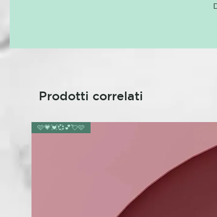
D
Prodotti correlati
🩷💗💓💞💕💘🩷