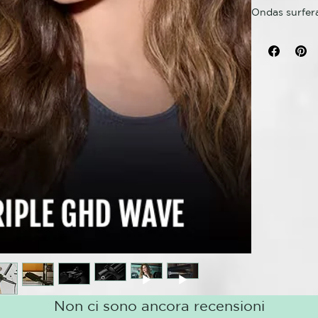
Ondas surfer
x2 menos 
Sin daño 
Perfecta p
Da rienda suel
ghd Wave. Par
peinado brill
ghd Wave será
Un look que a
hair day todos
Avanzada Te
Diseñado con
temperatura 
luzcan intact
Di adiós a la
innovadora p
Non ci sono ancora recensioni
garantizan un