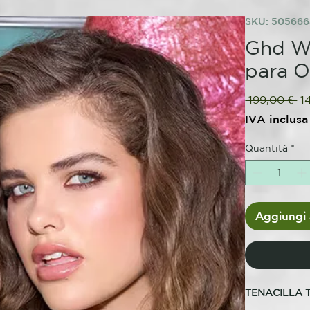
SKU: 50566
Ghd Wa
para O
Pr
 199,00 € 
1
re
IVA inclusa
Quantità
*
Aggiungi a
TENACILLA 