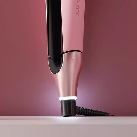
Cable profesi
Para permitir
Temperatura 
Esta herramie
resultados du
3 años de gar
Este producto
nuestra secc