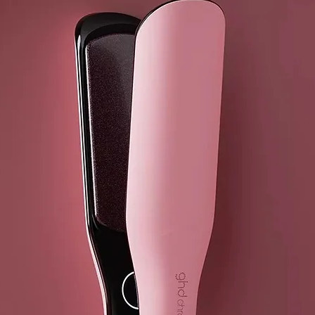
Ghd Wave - Tr
Tecnología a
Con doble se
óptima de pe
Cilindros er
3 cilindros d
diferentes lo
Resultados si
Diseñada con
un resultado 
Punta fría
Para un mayo
Soporte de s
Permite coloc
Modo de susp
La herramient