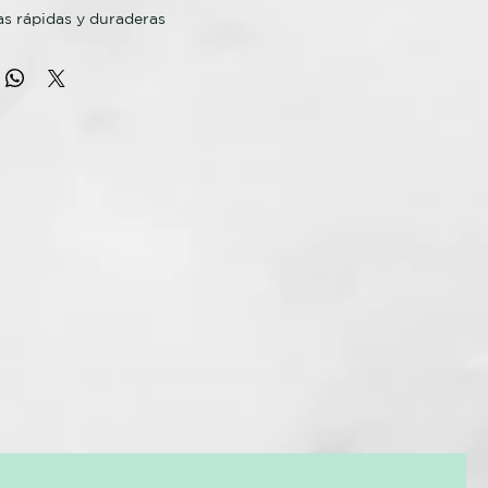
as rápidas y duraderas
encrespamiento¹
térmico extremo²
ara todo tipo de cabello
ta a la sirena que llevas dentro con la nueva tenacilla triple
a las amantes del efecto "after beach". Experimenta un
ante, elegante y sin ningún esfuerzo.
 tu nueva aliada para conseguir ondas surferas y duraderas.
traerá todas las miradas. Tu arma secreta para tener un good
 los días.
cnología ghd
 la tecnología avanzada de ghd, ghd Wave mantiene una
óptima de peinado a 185ºC, garantizando que tus ondas
as durante todo el día.
s marcas y pliegues de las tenacillas convencionales. Con su
inza, ghd Wave cuenta con bordes suaves y curvados que
as ondas perfectas de la raíz a las puntas sin dejar señal,