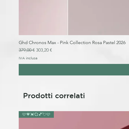
Ghd Chronos Max - Pink Collection Rosa Pastel 2026
Prezzo regolare
Prezzo scontato
379,00 €
303,20 €
IVA inclusa
Prodotti correlati
🩷💗💓💞💕💘🩷