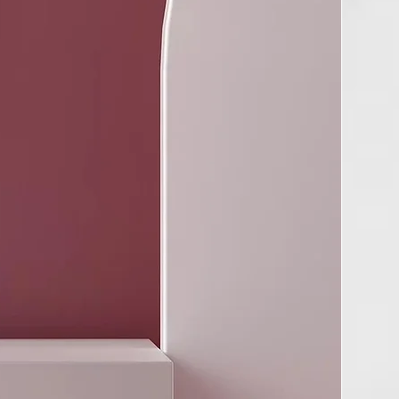
onal de 2,7m de longitud
 una mayor flexibilidad y hacer más cómodo su uso.
óptima de peinado de 185ºC
nta cuenta con el equilibrio perfecto para conseguir
raderos sin comprometer la salud de tu cabello.
antía
 está cubierto por 3 años de garantía. Para más detalle visita
ión de "Ayuda"