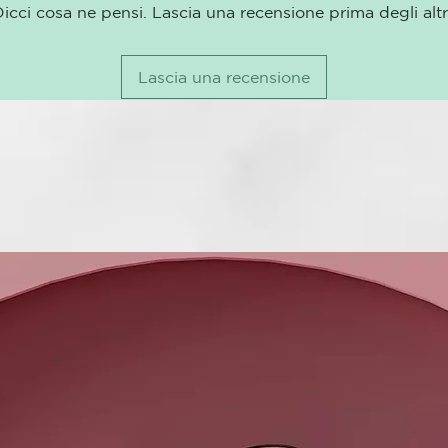
dejando en tu
icci cosa ne pensi. Lascia una recensione prima degli altr
ergonómicos 
proporcionan
encrespamien
Lascia una recensione
suaves en sól
Modo suspen
Equipada con
suspende tras
garantizando
Wave, al igua
cómodos años
¹ Prueba técn
secado de fo
² Daño extrem
tracción en 
ciclos en cab
³ Prueba técn
comparación 