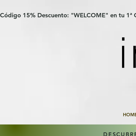
Verification: 97a30386b8a1fa77
G-YHZRM6P8WP
Código 15% Descuento: "WELCOME" en tu 1ª
HOM
DESCUBR