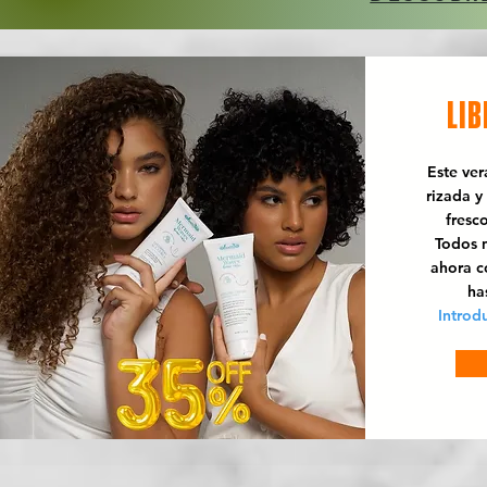
LIB
Este ve
rizada y
fresc
Todos n
ahora 
ha
Introd