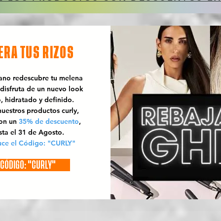
ERA TUS RIZOS
rano redescubre tu melena
 disfruta de un nuevo look
o, hidratado y definido.
uestros productos curly,
con un
35% de descuento
,
sta el 31 de Agosto.
uce el Código: "CURLY"
CÓDIGO: "CURLY"