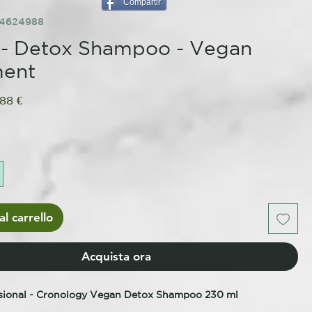
Compartir
84624988
 - Detox Shampoo - Vegan
ment
ezzo
Prezzo
,88 €
olare
scontato
l carrello
Acquista ora
sional - Cronology Vegan Detox Shampoo 230 ml