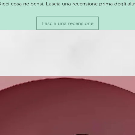
icci cosa ne pensi. Lascia una recensione prima degli altr
INCI:
Water (Aqua),
PEG-40 Hydro
Lascia una recensione
Hydrolyzed Co
Cellulose, Gl
Flexuosus Lea
Hcl, Pantheno
Protein, Hydr
Serine, Linal
Methylcellulo