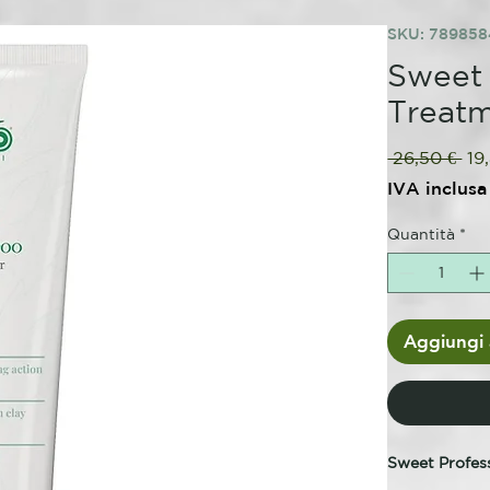
SKU: 78985
Sweet
Treat
Pr
 26,50 € 
19
reg
IVA inclusa
Quantità
*
Aggiungi a
Sweet Profes