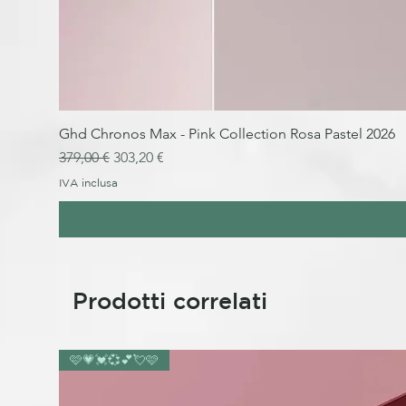
Ghd Chronos Max - Pink Collection Rosa Pastel 2026
Prezzo regolare
Prezzo scontato
379,00 €
303,20 €
IVA inclusa
Prodotti correlati
🩷💗💓💞💕💘🩷