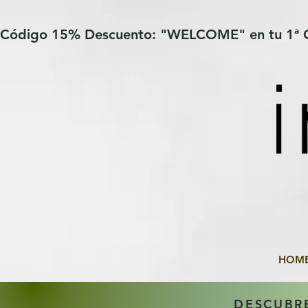
Verification: 97a30386b8a1fa77
G-YHZRM6P8WP
Código 15% Descuento: "WELCOME" en tu 1ª
HOM
DESCUBR