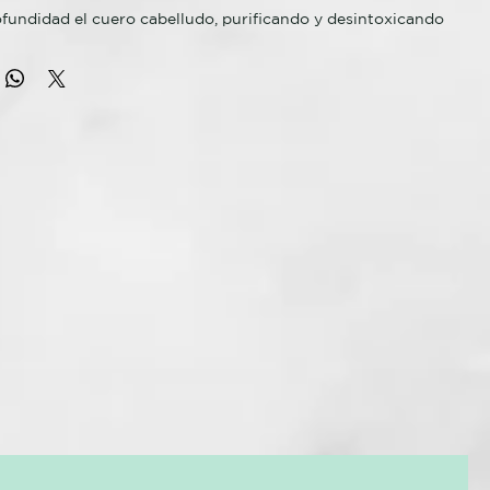
fundidad el cuero cabelludo, purificando y desintoxicando
erde y extractos de ginseng. Perfecto para cabellos grasos,
olar el exceso de grasa acumulada, estimula la circulación
otencia la oxigenación de la piel. Con aceite esencia de
ón, promueve la acción antioxidante, deja el cabello
te perfumado y proporciona una agradable sensación de
SO
 shampoo detox sobre el cabello húmedo.
l cuero cabelludo con movimientos circulares.
RACIÓN DE LAS FIBRAS DE COLÁGENO Y ELASTINA.
sintoxicante 2 en 1, Limpia y Purifica el Cuero Cabelludo y el
fundidad dejandólo suave y sedoso.
ento natural que estimula el control de la grasa y es un
para el cuero cabelludo y piel. Realiza limpieza profunda,
 piel más joven, controlando la grasa y ofreciendo suavidad
enfermedades capilares como escemas, caspa y psoriasis.