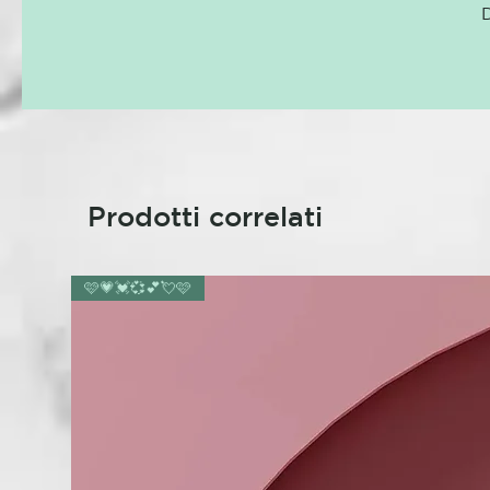
D
Prodotti correlati
🩷💗💓💞💕💘🩷