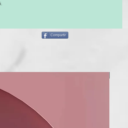
i.
 Propylene Glycol, Polyacrylate-33, 1-Amino-2-Propanol,
genated Castor Oil, Polyquaternium-7, Polyvinyl Alcohol,
llagen, Parfum, Phenoxyethanol, Menthol, Mannitol, Kaolin,
ycyrrhiza Glabra (Licorice), Rose Extract, Cymbopogon
Compartir
f Oil, Disodium EDTA, Ethylhexylglycerin, Glycerin, Arginine
l, CI 47005, Limonene, Creatine, Glycine, Hydrolyzed Corn
olyzed Soy Protein, Hydrolyzed Wheat Protein, Proline,
ool, CI 77007, Acetyl Cysteine, Hexyl Cinnamal, Hydroxypropyl
se, Tocopheryl Acetate, Citronellol.
NUEVO