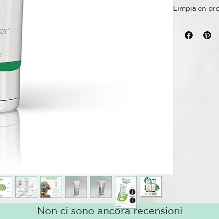
Limpia en pro
con arcilla v
ayuda a contr
sanguínea y p
hierba de lim
increíblemen
bienestar.
MODO DE U
1- Aplicar el
2- Masajear e
REESTRUCTU
Tratamiento De
Cuerpo en pro
Es un tratami
antioxidante 
aportando una
y frescura.
Non ci sono ancora recensioni
Combate las 