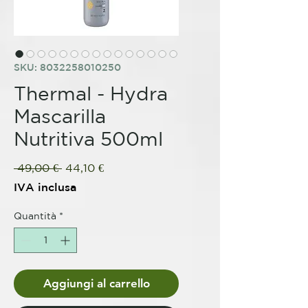
SKU: 8032258010250
Thermal - Hydra
Mascarilla
Nutritiva 500ml
Prezzo
Prezzo
 49,00 € 
44,10 €
regolare
scontato
IVA inclusa
Quantità
*
Aggiungi al carrello