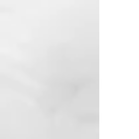
aparece opaco, árido y frágil,
difícil de peinar, con poca
resistencia y áspero al tacto. La
elasticidad y la flexibilidad se
alteran: puntas abiertas, dañadas
o cabello roto.
CAUSAS: ambientales, como la
exposición solar, al cloro y a la
salinidad. Tratamientos
cosméticos y peinados demasiado
frecuentes, secado demasiado
caliente
y cerca de la fuente de calor.
Gestos (cepillo, tics nerviosos)
agresivos, peinados
extremos. Cosméticos
delipidizantes o deficiencias
internas de minerales (en
particular, azufre).
SUSTANCIAS