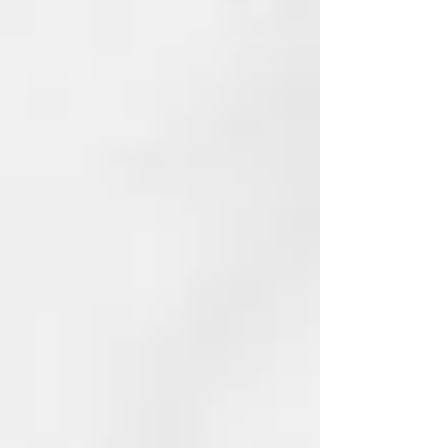
DIMETHICONE
PARAFFINUM LIQUIDUM
(MINERAL OIL)
PHENOXYETHANOL
CETEARYL ALCOHOL
BEHENTRIMONIUM CHLORIDE
PARFUM (FRAGRANCE)
AMODIMETHICONE
PANTHENOL
ETHYLHEXYLGLYCERIN
ALOE BARBADENSIS LEAF JUICE
BENZOPHENONE-4
ISOPROPYL ALCOHOL
LACTIC ACID
PROPANEDIOL
TRIDECETH-10
LIMONENE
TOCOPHERYL ACETATE
BUDDLEJA OFFICINALIS
FLOWER EXTRACT CI 15510
(ORANGE 4)