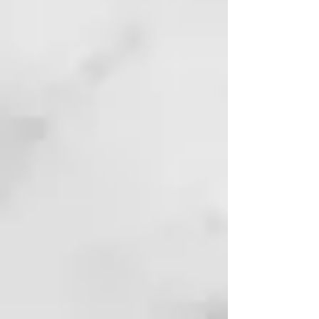
da brillo. Garantiza un bienestar
único y total del cabello (fibra y
raíz).
Previene los daños de radicales
libres y de sustancias
contaminantes ambientales.
CÓMO USARLO
Aplicar sobre el cabello húmedo y
dejar actuar durante unos
minutos. Enjuagar
cuidadosamente.
THERMAL, EL PIONERO DEL
CUIDADO TERMAL PARA EL
CABELLO
Thermal nace en 2003 y es la
primera lÍnea que integra la
eficacia del Agua y de la arcilla
termal al cuidado profesional del
cabello. Conjuga la sabidurÍa del