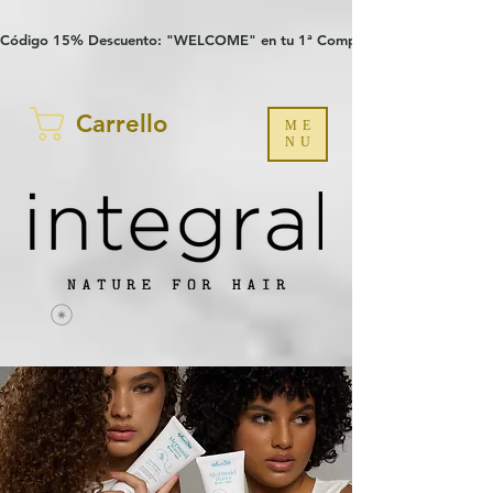
Verification: 97a30386b8a1fa77
G-YHZRM6P8WP
Código 15% Descuento: "WELCOME" en tu 1ª Compra
Carrello
ME
NU