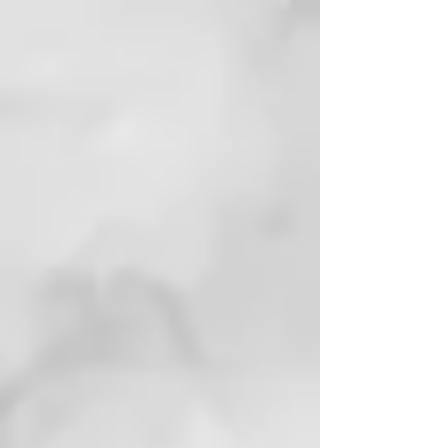
Agua de las antiguas Termas de
Juno, cuyas propiedades se
conocen desde los tiempos de los
Romanos, con la ciencia moderna
de las fórmulas sin SLES ni
parabenos. Thermal está
enriquecida aún más con dos
principios activos: el escudo
anticontaminación y el extracto
fotoprotector que protegen el
cuero cabelludo y el cabello
contra la contaminación
atmosférica y los efectos dañinos
de la luz azul.
EL AGUA TERMAL CERTIFICADA
DE THERMAL
El Agua Termal con la fórmula
Thermal está certificada por el
Ministerio de Salud. Transforma el
servicio en el salуn en una
ceremonia con la cual purificarse