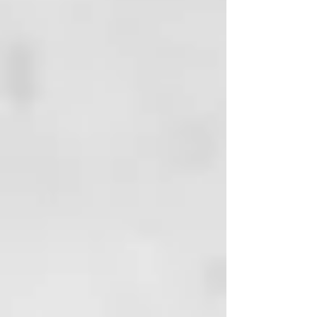
FUNCIONALES: agua
termal, pantenol, áloe, vitamina C
y E, filtro solar, Buddleja officinalis
y Biosaccharide Gum.
MODALIDAD DE APLICACIÓN:
• Aplique en cantidad moderada
como compresa después de un
lavado con champú específico.
• Deje actuar durante algunos
minutos.
• Aclare cuidadosamente.
FRECUENCIA DE USO: tras la
evaluación y la sugerencia del
operador.
BENEFICIOS: tiene una acción
ultra emoliente, nutre y estimula
el metabolismo del cabello y al
mismo tiempo lo acondiciona y le