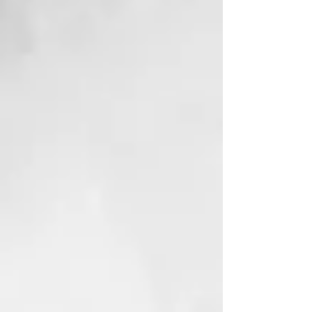
de estrés, impurezas,
pensamientos negativos y
recargarse de energía vital.
NUESTRO COMPROMISO
ECOSOSTENIBLE
El material de los frascos de
Thermal es GREEN BIO-BASED
PE, un material que se fabrica con
caсa de azúcar y contribuye a
reducir la cantidad de CO2 en la
atmósfera. Porque amamos este
planeta y queremos cuidarlo.
INCI:
AQUA (WATER)
PROPYLENE GLYCOL
GLYCERIN
MYRISTYL ALCOHOL
CETRIMONIUM CHLORIDE
HYDROXYPROPYL GUAR