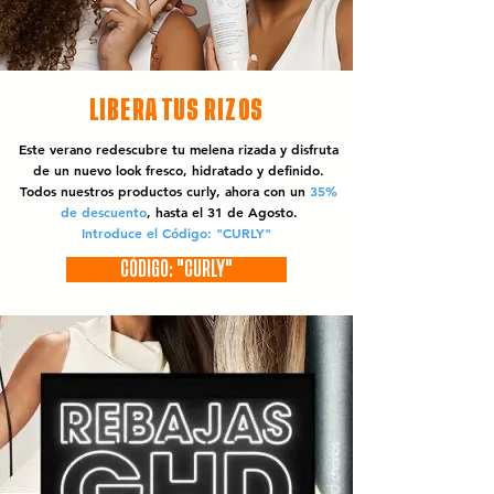
LIBERA TUS RIZOS
Este verano redescubre tu melena rizada y disfruta
de un nuevo look fresco, hidratado y definido.
Todos nuestros productos curly, ahora con un
35%
de descuento
, hasta el 31 de Agosto.
Introduce el Código: "CURLY"
CÓDIGO: "CURLY"